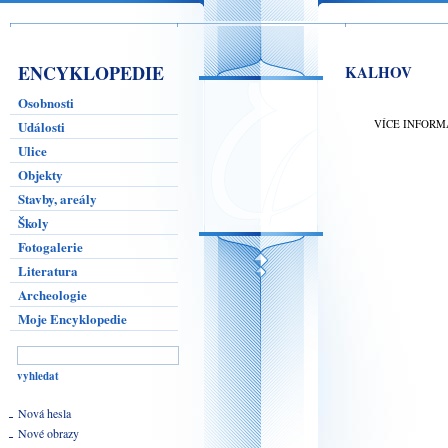
ENCYKLOPEDIE
KALHOV
Osobnosti
VÍCE INFORM
Události
Ulice
Objekty
Stavby, areály
Školy
Fotogalerie
Literatura
Archeologie
Moje Encyklopedie
Nová hesla
Nové obrazy