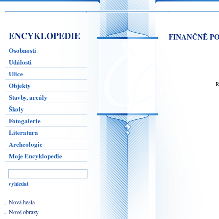
ENCYKLOPEDIE
FINANČNĚ P
Osobnosti
Události
Ulice
Objekty
Stavby, areály
Školy
Fotogalerie
Literatura
Archeologie
Moje Encyklopedie
Nová hesla
Nové obrazy