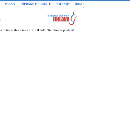
A
PLZEŇ
UHERSKÉ HRADIŠTĚ
HODONÍN
BRNO
N
á brána a zbourána až do základů. Tuto bránu postavil