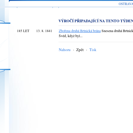
OSTRAV
VÝROČÍ PŘIPADAJÍCÍ NA TENTO TÝDE
Zbořena druhá Brtnická brána
Snesena druhá Brtnick
185 LET
13. 8. 1841
Švéd, když byl...
Nahoru
·
Zpět
·
Tisk