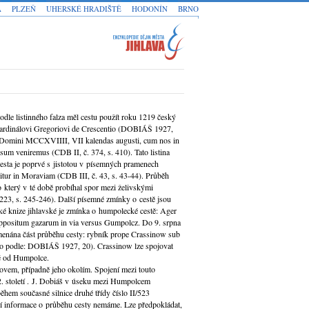
A
PLZEŇ
UHERSKÉ HRADIŠTĚ
HODONÍN
BRNO
dle listinného falza měl cestu použít roku 1219 český
 kardinálovi Gregoriovi de Crescentio (DOBIÁŠ 1927,
s Domini MCCXVIIII, VII kalendas augusti, cum nos in
sum veniremus (CDB II, č. 374, s. 410). Tato listina
esta je poprvé s jistotou v písemných pramenech
tur in Moraviam (CDB III, č. 43, s. 43-44). Průběh
 o který v té době probíhal spor mezi želivskými
23, s. 245-246). Další písemné zmínky o cestě jsou
ské knize jihlavské je zmínka o humpolecké cestě: Ager
n oppositum gazarum in via versus Gumpolcz. Do 9. srpna
namenána část průběhu cesty: rybník prope Crassinow sub
váno podle: DOBIÁŠ 1927, 20). Crassinow lze spojovat
ně od Humpolce.
vem, případně jeho okolím. Spojení mezi touto
12. století . J. Dobiáš v úseku mezi Humpolcem
ěhem současné silnice druhé třídy číslo II/523
 informace o průběhu cesty nemáme. Lze předpokládat,