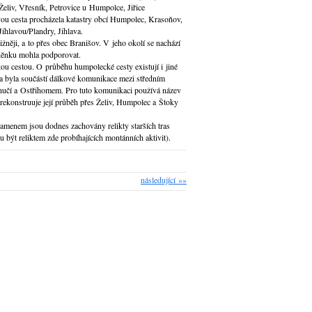
 Želiv, Vřesník, Petrovice u Humpolce, Jiřice
 cesta procházela katastry obcí Humpolec, Krasoňov,
ihlavou/Plandry, Jihlava.
ižněji, a to přes obec Branišov. V jeho okolí se nachází
mněnku mohla podporovat.
kou cestou. O průběhu humpolecké cesty existují i jiné
a byla součástí dálkové komunikace mezi středním
učí a Ostřihomem. Pro tuto komunikaci používá název
ekonstruuje její průběh přes Želiv, Humpolec a Štoky
enem jsou dodnes zachovány relikty starších tras
ýt reliktem zde probíhajících montánních aktivit).
následující »»