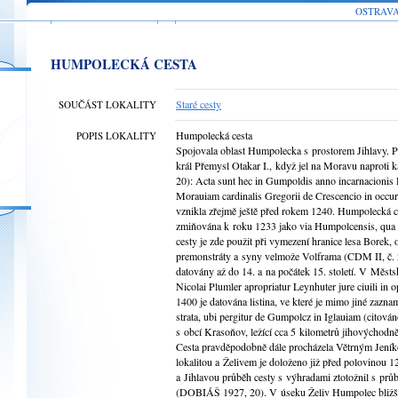
OSTRAV
HUMPOLECKÁ CESTA
Staré cesty
SOUČÁST LOKALITY
Humpolecká cesta
POPIS LOKALITY
Spojovala oblast Humpolecka s prostorem Jihlavy. Po
král Přemysl Otakar I., když jel na Moravu naproti
20): Acta sunt hec in Gumpoldis anno incarnacioni
Morauiam cardinalis Gregorii de Crescencio in occur
vznikla zřejmě ještě před rokem 1240. Humpolecká c
zmiňována k roku 1233 jako via Humpolcensis, qua i
cesty je zde použit při vymezení hranice lesa Borek,
premonstráty a syny velmože Volframa (CDM II, č. 2
datovány až do 14. a na počátek 15. století. V Měst
Nicolai Plumler apropriatur Leynhuter jure ciuili i
1400 je datována listina, ve které je mimo jiné zaz
strata, ubi pergitur de Gumpolcz in Iglauiam (cito
s obcí Krasoňov, ležící cca 5 kilometrů jihovýchod
Cesta pravděpodobně dále procházela Větrným Jeníko
lokalitou a Želivem je doloženo již před polovinou 
a Jihlavou průběh cesty s výhradami ztotožnil s průb
(DOBIÁŠ 1927, 20). V úseku Želiv Humpolec bližší