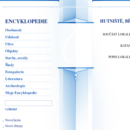
ENCYKLOPEDIE
HUTNIŠTĚ, 
Osobnosti
SOUČÁST LOKAL
Události
Ulice
KATA
Objekty
POPIS LOKAL
Stavby, areály
Školy
Fotogalerie
Literatura
Archeologie
Moje Encyklopedie
Nová hesla
Nové obrazy