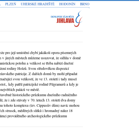
A
PLZEŇ
UHERSKÉ HRADIŠTĚ
HODONÍN
BRNO
že pro její umístění chybí jakákoli opora písemných
 v jiných městech můžeme usuzovat, že sídlila v domě
nistickou polohu a velikost se třeba nabízí dnešní
žení rodiny Holzů. Svou středověkou dispozicí
lavského patricije. Z dalších domů by mohl připadat
čující svou velikostí, že ve 13. století i tady musel
stol., kdy patřil patricijské rodině Pilgramerů a kdy je
 největších paláců ve městě.
stavebně historického průzkumu dnešního radničního
, že i zde stávaly v 70. letech 13. století dva domy
mu tohoto komplexu (tzv. Cippusův dům) navíc mohou
kých strusek, měděných slitků i hromadný nález 18
 rámci prováděného archeologického průzkumu