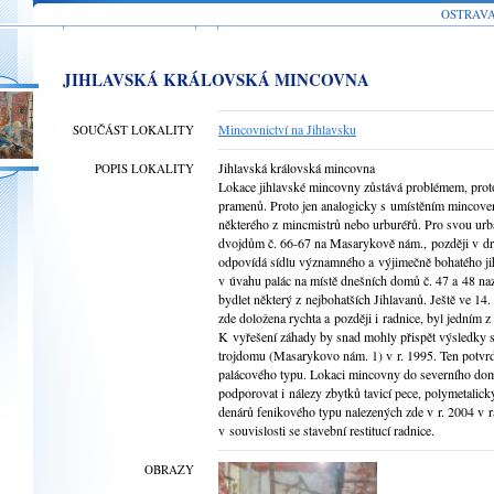
OSTRAV
JIHLAVSKÁ KRÁLOVSKÁ MINCOVNA
Mincovnictví na Jihlavsku
SOUČÁST LOKALITY
Jihlavská královská mincovna
POPIS LOKALITY
Lokace jihlavské mincovny zůstává problémem, proto
pramenů. Proto jen analogicky s umístěním mincoven
některého z mincmistrů nebo urburéřů. Pro svou urba
dvojdům č. 66-67 na Masarykově nám., později v dr
odpovídá sídlu významného a výjimečně bohatého jih
v úvahu palác na místě dnešních domů č. 47 a 48 nazna
bydlet některý z nejbohatších Jihlavanů. Ještě ve 14. 
zde doložena rychta a později i radnice, byl jedním z
K vyřešení záhady by snad mohly přispět výsledky 
trojdomu (Masarykovo nám. 1) v r. 1995. Ten potvrdil
palácového typu. Lokaci mincovny do severního do
podporovat i nálezy zbytků tavicí pece, polymetalic
denárů fenikového typu nalezených zde v r. 2004 v
v souvislosti se stavební restitucí radnice.
OBRAZY