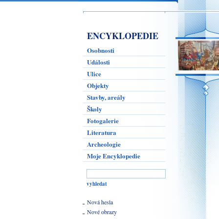
ENCYKLOPEDIE
Osobnosti
Události
Ulice
Objekty
Stavby, areály
Školy
Fotogalerie
Literatura
Archeologie
Moje Encyklopedie
Nová hesla
Nové obrazy