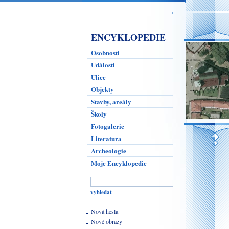
ENCYKLOPEDIE
Osobnosti
Události
Ulice
Objekty
Stavby, areály
Školy
Fotogalerie
Literatura
Archeologie
Moje Encyklopedie
Nová hesla
Nové obrazy