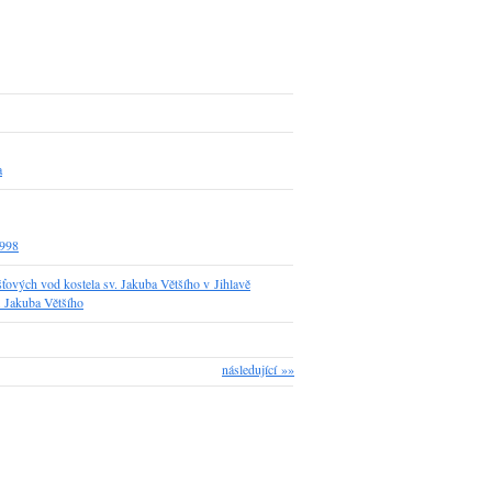
a
1998
ťových vod kostela sv. Jakuba Většího v Jihlavě
. Jakuba Většího
následující »»