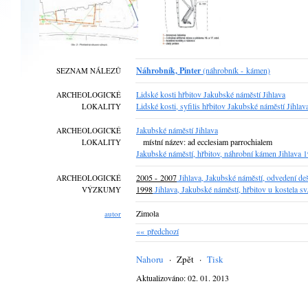
Náhrobník, Pinter
(náhrobník - kámen)
SEZNAM NÁLEZŮ
Lidské kosti hřbitov Jakubské náměstí Jihlava
ARCHEOLOGICKÉ
Lidské kosti, syfilis hřbitov Jakubské náměstí Jihlav
LOKALITY
Jakubské náměstí Jihlava
ARCHEOLOGICKÉ
místní název: ad ecclesiam parrochialem
LOKALITY
Jakubské náměstí, hřbitov, náhrobní kámen Jihlava 
2005 - 2007
Jihlava, Jakubské náměstí, odvedení deš
ARCHEOLOGICKÉ
1998
Jihlava, Jakubské náměstí, hřbitov u kostela sv
VÝZKUMY
Zimola
autor
«« předchozí
Nahoru
·
Zpět
·
Tisk
Aktualizováno: 02. 01. 2013