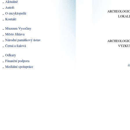
Aktuálně
Autoři
ARCHEOLOGI
O encyklopedii
LOKAL
Kontakt
Muzeum Vysočiny
Město Jihlava
Národní památkový ústav
ARCHEOLOGI
Černá a fialová
VÝZKU
Odkazy
Finanční podpora
a
Mediální spolupráce