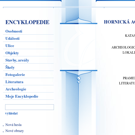
ENCYKLOPEDIE
HORNICKÁ A
Osobnosti
KATA
Události
Ulice
ARCHEOLOGI
Objekty
LOKAL
Stavby, areály
Školy
Fotogalerie
PRAME
Literatura
LITERAT
Archeologie
Moje Encyklopedie
Nová hesla
Nové obrazy