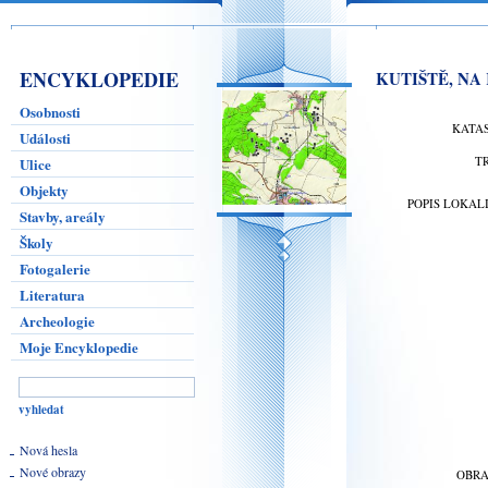
ENCYKLOPEDIE
KUTIŠTĚ, NA
Osobnosti
KATA
Události
T
Ulice
Objekty
POPIS LOKAL
Stavby, areály
Školy
Fotogalerie
Literatura
Archeologie
Moje Encyklopedie
Nová hesla
Nové obrazy
OBR