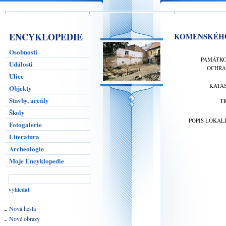
ENCYKLOPEDIE
KOMENSKÉHO Č
Osobnosti
PAMÁTK
Události
OCHR
Ulice
KATA
Objekty
Stavby, areály
T
Školy
POPIS LOKAL
Fotogalerie
Literatura
Archeologie
Moje Encyklopedie
Nová hesla
Nové obrazy