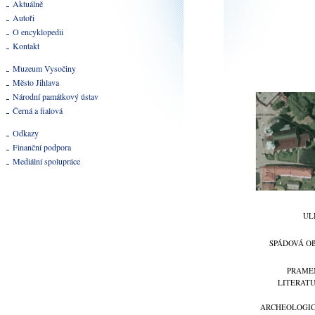
Aktuálně
Autoři
O encyklopedii
Kontakt
Muzeum Vysočiny
Město Jihlava
Národní památkový ústav
Černá a fialová
Odkazy
Finanční podpora
Mediální spolupráce
UL
SPÁDOVÁ O
PRAME
LITERAT
ARCHEOLOGI