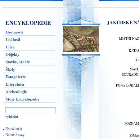
ENCYKLOPEDIE
JAKUBSKÉ NÁ
Osobnosti
MÍSTNÍ NÁ
Události
Ulice
KATA
Objekty
T
Stavby, areály
Školy
MAP
SOUŘADN
Fotogalerie
Literatura
POPIS LOKAL
Archeologie
Moje Encyklopedie
POZNÁ
Nová hesla
Nové obrazy
OBR