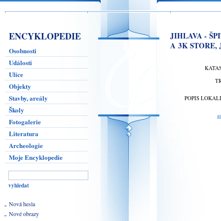
ENCYKLOPEDIE
JIHLAVA - Š
A 3K STORE, 
Osobnosti
Události
KATA
Ulice
T
Objekty
Stavby, areály
POPIS LOKAL
Školy
a
Fotogalerie
Literatura
Archeologie
Moje Encyklopedie
Nová hesla
Nové obrazy