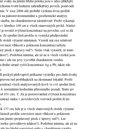
ž svahy na jižním břehu potoka jsou o něco příkřejší,
zkumu tvořil kulturní zahrádkářský povrch, poněvadž
lonie. V roce 2006 zde proběhl výzkum dvou profilů
ů na paleoenvironmentální a geochemické analýzy.
lužba, lze charakterizovat následovně: Profil vykazuje
em v hloubce 109 cm u všech stanovených prvků. Nárůst
 je rovněž zvýšená koncentrace na povrchu, což se dá
vku. Ze spodní části profilu se vymyká předposlední
h složek výrazné minimum. Vzorek má sice relativně
lost mezi vlhkostí a poklesem koncentrací nebyla
ný písek z úpravy rud?). Nelze však vyloučit, že tento
lost?). Podobná minima, ale už ne u všech vzorků jsou
mž i zde lze jevy vysvětlit charakterem vzorku.
 druhé straně vyšší koncentrace Ag a Pb, takže zde
.
I poskytl překvapivě průkazné výsledky pro další úvahy
pravou rud probíhajících na zkoumané lokalitě. Profil
centrací všech analyzovaných kovů ve své spodní části,
á k normálním hodnotám přirozeného pozadí. Tento jev
pod 101 cm). U Zn je pozorovatelná zvýšená koncentrace
entrací zinku v povrchových vrstvách profilu II lze
u.
rek 137 cm, kde je u všech stanovených složek výrazné
ástech profilu souvislost mezi vlhkostí a poklesem
ěčem jiném (proplavený písek z úpravy rud?). Lze
 vzorku (povodňová událost?). Podobná minima, ale už ne
zde lze hledat souvislost spíše s charakterem vzorku.