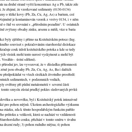
le na druhé straně vyšší koncentrace Ag a Pb, takže zde
. Je zřejmé, že vzorkované sedimenty (0130-0134)
eny o těžké kovy (Pb, Zn, Cu, Ag, As) a barium, což
í.Nejméně je kontaminován vzorek z vrstvy 0134, i v něm
ě o řád ve srovnání s „přírodním pozadím“. U ostatních
éně zvýšeny obsahy zinku, arsenu a mědi, více u baria
kci byly zjištěny i přímo na Koželužském potoce (Ing.
deného souviset s pokračováním starohorské dislokace
ekračuje couk údolí koželužského potoka a kde se tedy
vých vložek mohl tento nerost vyskytnout a mohl být
 Vosáhlo - ústní sdělení).
 přírodní jev, lze vyvozovat, že v důsledku přítomnosti
í zóně jsou obsahy Pb, Zn, Cu, Ag, As, Ba i dalších
ze předpokládat ve všech složkách životního prostředí:
centních sedimentech, v podzemních vodách,
y ověřeny při půdní metalometrii v severní části
 tomto smyslu zůstal prudký pokles sledovaných prvků
tředověku a novověku, byl i Koželužský potok intenzivně
e také pro pohon mlýnů. Úkolem archeologického výzkumu
 na otázku, zda k těmto hospodářským funkcím patřilo
ho průtoku a velikosti, která se nachází ve vzdálenosti
Starohorského couku, přichází v tomto směru v úvahu
 na drcení rudy; 3) pohon rudního mlýna; 4) pohon