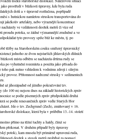
ovském úseku starohorské dislokace. Nálezovou situaci
t jako prostředí v blízkosti úpravny, kde byla ruda
edalekých dolů a v úpravně roztlučena, popřípadě
směsi s hutnickou namletou struskou transportována do
jí jakékoliv artefakty, nebo výraznější koncentrace
e nacházely ve vzdálenosti desítek metrů či více od
ti proudu potoka, se žádné významnější zrudněné a ve
dpokládat tyto provozy spíše blíž ke městu, tj. po
době těžby na Starohorském couku smíšený úpravnický
istencí jednoho ze dvou nejstarších jihlavských důlních
lízkosti místa odběru se nacházela drtírna rudy se
ska po vyhutnění rozemleta a použita jako přísada do
le toho pak nutno vzhledem k vodnímu zdroji i silným
cký provoz. Přítomnost nadrcené strusky v sedimentech
zu.
ně až jihozápadně od jižního pokračování tzv.
y (do 100 m) nejsou dnes na základě historických zpráv
emocnice se podle písemných zpráv předpokládá druhá
terá se podle renesančních zpráv vedle Starých Hor
acházet. Jde o tzv. Zechgrund (Zech), zmiňovaný v 16.
tarohorské dislokace, která byla v průběhu 13.-14. století
možno přímo na těžní šachty a haldy, čímž se
ladem překonat. V druhém případě byly úpravny
užský potok), kam musela být primárně upravená ruda,
dálenosti desítek a stovek metrů probíhal za pomocí