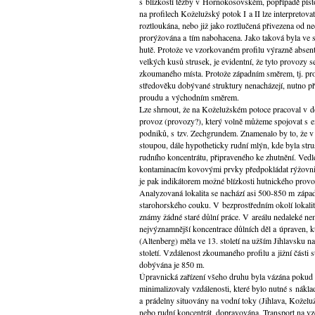
s blízkostí těžby v Hornokosovském, popřípadě píst
na profilech Koželužský potok I a II lze interpretova
roztloukána, nebo již jako roztlučená přivezena od n
prorýžována a tím nabohacena. Jako taková byla ve 
hutě. Protože ve vzorkovaném profilu výrazně absentu
velkých kusů strusek, je evidentní, že tyto provozy s
zkoumaného místa. Protože západním směrem, tj. pro
středověku dobývané struktury nenacházejí, nutno pře
proudu a východním směrem.
Lze shrnout, že na Koželužském potoce pracoval v 
provoz (provozy?), který volně můžeme spojovat s ex
podniků, s tzv. Zechgrundem. Znamenalo by to, že v b
stoupou, dále hypotheticky rudní mlýn, kde byla stru
rudního koncentrátu, připraveného ke zhutnění. Ved
kontaminacím kovovými prvky předpokládat rýžovni
je pak indikátorem možné blízkosti hutnického provo
Analyzovaná lokalita se nachází asi 500-850 m západ
starohorského couku. V bezprostředním okolí lokalit
známy žádné staré důlní práce. V areálu nedaleké n
nejvýznamnější koncentrace důlních děl a úpraven, k
(Altenberg) měla ve 13. století na užším Jihlavsku n
století. Vzdálenost zkoumaného profilu a jižní části s
dobývána je 850 m.
Úpravnická zařízení všeho druhu byla vázána pokud 
minimalizovaly vzdálenosti, které bylo nutné s nák
a prádelny situovány na vodní toky (Jihlava, Kožel
nebo rudní koncentrát, dopravována. Transport na vz