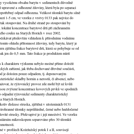
díky vysokému obsahu barytu v sedimentech důvodně
l upravené a odhozené žiloviny, která byla po separaci
potřebný odpad odhozena. Velikost úlomků barytu silně
ezí 1-5 cm, ve vzorku z vrstvy 0133 pak nejvíce do
 tak stoupování. Na druhé straně po stoupování by
 lokální koncentrace barytové drti při záchranném
kého couku na Starých Horách v roce 2002.
očekávat především vzhledem k přírodnímu vodnímu
tomto ohledu přítomnost žíloviny, tedy barytu, který je
n zjištěna frakce barytové drti, která se pohybuje se od
k jen do 0,5 mm. Tato frakce je produktem mletí
 k charakteru výzkumu nebylo možné přímo doložit
ických zařízení, jak třeba dochované dřevěné součásti,
rud je doložen pouze odpadem, tj. deponovaným
teristické skladby hornin a nerostů, či absencí, nebo
važovat, že rýžovnický provoz zde mohl být už kvůli
 jsou zvýšené koncentrace kovových prvků ve spodních
 pro odpadní rýžovnické sedimenty charakteristický
na Starých Horách.
oliv diskuse struska, zjištěná v uloženinách 0131
strohranné úlomky neprůhledné, černé nebo hnědočerné
lovité strusky. Překvapivé je i její množství. Ve vzorku
nokulárním mikroskopem separováno přes 30 úlomků
hmotnosti.
é v profilech Koželužský potok I a II, souvisejí