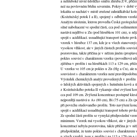
a nehluboké nivní údolíčko směru zhruba Z-V, přičem
než na povlovném břehu severním. Pokryv v době vý
lokalita se nachází v místě zrušené zahrádkářské ko
(Koželužský potok I a II), spojený s odběrem vzork
Analýzu uloženin, kterou provedla Česká geologická s
silné nabohacení ve spodní části, cca pod sediment
nastává nejdříve u Zn (pod hloubkou 101 cm), u nějž
spojit s acidifikací. usnadňující transport tohoto pr
vzorek v hloubce 137 cm, kde je u všech stanovenýc
vysokou vlhkost, ale v jiných částech profilu souvis
pozorována, takže příčina je v něčem jiném (proplave
pokles souvisí s charakterem vzorku (povodňová udá
zjištěna v profilu i na hloubkách 113 a 129 cm, přiče
U vzorku ve 105 cm je pokles u Zn (Hg a Cu), ale na
souvislost s charakterem vzorku není pravděpodobná
Výsledek chemických analýz provedených v profilu I
o lidských aktivitách spojených s hutněním kovů a ú
z Koželužského potoka II vykazuje silné zvýšení kon
cca pod 109 cm. Zvýšená koncentrace postupně kles
nejpozději nastává u As (80 cm), Bi (75 cm) a Zn (
při povrchu studovaného profilu. Toto navýšení konc
spojit s acidifikací usnadňující transport tohoto prvk
Ze spodní části profilu se vymyká předposlední vzo
minimum. Vzorek má vysokou vlhkost, ale v jiných č
koncentrací nebyla pozorována, takže příčina je v n
předpokládat, že tento pokles souvisí s charakterem
u všech vzorků, jsou v profilu i na 113 a 129 cm a i 