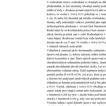
U roztloukání ruční a roztloukání ve stoupách lze 
předpokládat, že tyto uloženiny obsahují značný podí
užitkové rudy s obsahem požadovaných kovů jako ne
kolísá a ve vzorku z vrstvy 0131 pohybuje se v rozm
4 cm. To může být důsledek jak ručního roztloukání,
úlomky měly jednotnější velikost, podobně jako např.
archeologickém průzkumu v severní části Starohors
Rudní mlýn by na Koželužském potoce bylo možné 
zdroji, kterým je potok sám o sobě. Rozhodující je v 
velmi štěpný. Rozborem vzorků byla vedle hrubších zr
desetin mm do cca 5 mm. Ve vzorku z vrstvy 0133 pa
v rudných mlýnech zcela určitě.
Vzhledem k omezené ploše zkoumaného sedimentu a
úpravu rud praním, t.j. nebyly nalezeny relikty techn
kůlové konstrukce a jiné. Tento způsob zpracování 
charakteristickým sedimentem jednotné frakce, charak
naopak převládnutím jílovité plastické složky. Lze u
přirozenému vodnímu zdroji. Další nepřímou indicií
partiích profilu II (0128-0139), což je jev, který je
a doložen byl analýzami středověkých prádelen rud 
Odpadem po hutnění polymetalických rud je bez jakék
a 0133. Vzorek, odebraný z vrstvy 0131 obsahuje o
(místy zeleně prosvítající) zelené nebo šedozelené, sk
o hmotnosti 0,268 kg bylo v písčité frakci pod bi
strusky o hmotnosti 0,164 g, tedy více než polovina 
Všechny indicie i jasné doklady úpravy rud, zachycen