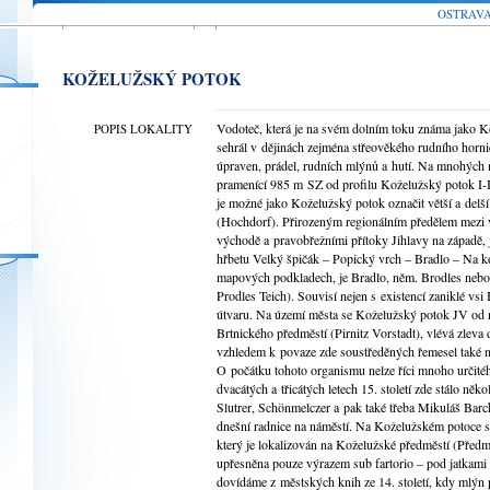
OSTRAV
KOŽELUŽSKÝ POTOK
Vodoteč, která je na svém dolním toku známa jako 
POPIS LOKALITY
sehrál v dějinách zejména střeověkého rudního hornic
úpraven, prádel, rudních mlýnů a hutí. Na mnohých
pramenící 985 m SZ od profilu Koželužský potok I-I
je možné jako Koželužský potok označit větší a delš
(Hochdorf). Přirozeným regionálním předělem mezi v
východě a pravobřežními přítoky Jihlavy na západě, j
hřbetu Velký špičák – Popický vrch – Bradlo – Na k
mapových podkladech, je Bradlo, něm. Brodles nebo 
Prodles Teich). Souvisí nejen s existencí zaniklé vs
útvaru. Na území města se Koželužský potok JV od 
Brtnického předměstí (Pirnitz Vorstadt), vlévá zleva 
vzhledem k povaze zde soustředěných řemesel také n
O počátku tohoto organismu nelze říci mnoho určité
dvacátých a třicátých letech 15. století zde stálo něk
Slutrer, Schönmelczer a pak také třeba Mikuláš Barc
dnešní radnice na náměstí. Na Koželužském potoce s
který je lokalizován na Koželužské předměstí (Před
upřesněna pouze výrazem sub fartorio – pod jatkami
dovídáme z městských knih ze 14. století, kdy mlýn 