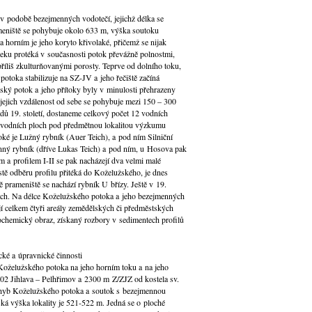
v podobě bezejmenných vodotečí, jejichž délka se
niště se pohybuje okolo 633 m, výška soutoku
 horním je jeho koryto křivolaké, přičemž se nijak
seku protéká v současnosti potok převážně polnostmi,
říliš zkulturňovanými porosty. Teprve od dolního toku,
 potoka stabilizuje na SZ-JV a jeho řečiště začíná
užský potok a jeho přítoky byly v minulosti přehrazeny
jejich vzdálenost od sebe se pohybuje mezi 150 – 300
ů 19. století, dostaneme celkový počet 12 vodních
h vodních ploch pod předmětnou lokalitou výzkumu
ké je Lužný rybník (Auer Teich), a pod ním Silniční
nný rybník (dříve Lukas Teich) a pod ním, u Hosova pak
 a profilem I-II se pak nacházejí dva velmi malé
tě odběru profilu přitéká do Koželužského, je dnes
ě prameniště se nachází rybník U břízy. Ještě v 19.
ochách. Na délce Koželužského potoka a jeho bezejmenných
jí celkem čtyři areály zemědělských či předměstských
eochemický obraz, získaný rozbory v sedimentech profilů
cké a úpravnické činnosti
vě Koželužského potoka na jeho horním toku a na jeho
/602 Jihlava – Pelhřimov a 2300 m Z/ZJZ od kostela sv.
 ohyb Koželužského potoka a soutok s bezejmennou
ská výška lokality je 521-522 m. Jedná se o ploché