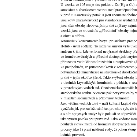
U vzorku ve 105 cm je sice pokles u Zn (Hg a Cu), a
souvislost s charakterem vzorku není pravděpodobná
v profilu Koželužský potok II jsou anomálně obohac
jsou kovy charakteristické pro starohorské zrudněn
jsou však obsahy sledovaných prvků zvýšeny nejmén
vzorků jsou ve srovnání s „přírodními“ obsahy nejm
a olova a stříbra.
Anomálie v koncentracích barytu při šlichové prospe
Holub - ústní sdělení). To může ve smyslu výše uve
směrem k jihu, kde ve formě nevýrazné struktury př
ve formě rozvětralých a přírodně dostupných baryto
přirozenou vodní činností rozebírán a rozplavován (J.
Za předpokladu, že přítomnost kovů v sedimentech je
polymetalické mineralizace na starohorské dislokačn
prvků v jejím okolí zvýšené. Takto zvýšené obsahy l
v okolních krystalických horninách, v půdách, v re
v povrchových vodách atd. Geochemické anomálie byl
starohorského couku. Nicméně pak nevysvětlen by v
v mladších sedimentech a přítomnost technolitů.
Jako většina vodních toků v naší kulturní krajině s
využíván jak pro zavlažování, tak pro chov ryb, al
a s ním spojených analýz bylo pokusit se odpovědět
také využití potoka při úpravě rud. Jako vodoteč malé
pouhých stovek metrů od hornicky dobývaných zón 
procesy jako 1) praní natěžené rudy; 2) pohon stoup
hutních provozů.