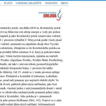
A
PLZEŇ
UHERSKÉ HRADIŠTĚ
HODONÍN
BRNO
Koželužský potok, má délku 6830 m. Koželužský potok
tví na Jihlavsku roli zdroje energie a vody pro pohon
 mapách je jako Koželužský potok označována vodoteč,
I v prostoru rybníčků U břízy,avšak podle všech zásad
í vodoteč, pramenící na západním okraji obce Vysoká
odotečemi, sbírajícími se do Koželužského potoka na
e protáhlý hřbet orientace S-Z, který je pokračováním
opci. Velmi častým toponymem, zejména na starších
Prodles (Jägerhaus Prodles, Prodles-Wald, Prodlesberg,
i Bradlo, ale také s názvem tohoto geomorfologického
někdejší Znojemské brány, v prostoru bývalého
do Jihlávky. Od 15. století se v tomto prostoru udžuje
ázev Předměstí u koželuhů (Cerdonium, Lederthal).
ho, poněvadž prameny pro nejstarší období chybí. Ve
olik dvorů, patřících jihlavským měšťanům, jako byli
haník, vlastnící jeden z nejvýznamnějších domů v místě
e ve středověku nacházel podle pramenů jediný mlýn,
městí u Koželuhů). Jeho poloha je v pramenech
 (k jeho poloze Hoffmann 2004, 192). Poprvé se o něm
patřil rodině jihlavských měšťanů, Schönmelzcerů