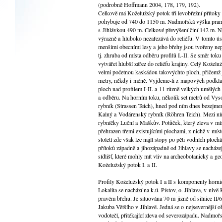
(podrobně Hoffmann 2004, 178, 179, 192).
Celkově má Koželužský potok tři levobřežní přítoky 
pohybuje od 740 do 1150 m. Nadmořská výška prame
s Jihlávkou 490 m. Celkové převýšení činí 142 m. Na
výrazně a hluboko nezařezává do reliéfu. V tomto ú
menšími obecními lesy a jeho břehy jsou tvořeny nep
tj. zhruba od místa odběru profilů I.-II. Se směr toku
vytvářet hlubší zářez do reliéfu krajiny. Celý Kožel
velmi početnou kaskádou takovýchto ploch, přičemž 
metry, někdy i méně. Vyjdeme-li z mapových podklad
ploch nad profilem I-II. a 11 různě velkých umělýc
a odběru. Na horním toku, několik set metrů od Vyso
rybník (Strassen Teich), hned pod ním dnes bezejme
Kalný a Vodárenský rybník (Röhren Teich). Mezi ním
rybníčky Luční a Maškův. Potůček, který zleva v mís
přehrazen třemi existujícími plochami, z nichž v míst
století zde však lze najít stopy po pěti vodních pl
přítoků západně a jihozápadně od Jihlavy se nacháze
sídlišť, které mohly mít vliv na archeobotanický a g
Koželužský potok I. a II.
Profily Koželužský potok I a II s komponenty horni
Lokalita se nachází na k.ú. Pístov, o. Jihlava, v ni
pravém břehu. Je situována 70 m jižně od silnice II
Jakuba Většího v Jihlavě. Jedná se o nejsevernější
vodotečí, přitékající zleva od severozápadu. Nadmoř