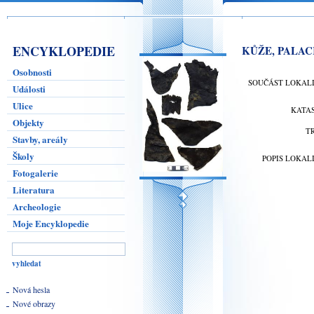
ENCYKLOPEDIE
KŮŽE, PALAC
Osobnosti
SOUČÁST LOKAL
Události
Ulice
KATA
Objekty
T
Stavby, areály
Školy
POPIS LOKAL
Fotogalerie
Literatura
Archeologie
Moje Encyklopedie
Nová hesla
Nové obrazy