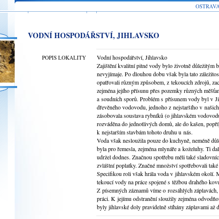
OSTRAV
VODNÍ HOSPODÁŘSTVÍ, JIHLAVSKO
Vodní hospodářství, Jihlavsko
POPIS LOKALITY
Zajištění kvalitní pitné vody bylo životně důležitým
nevyjímaje. Po dlouhou dobu však byla tato záležitos
opatřovali různým způsobem, z tekoucích zdrojů, za
zejména jejího přísunu přes pozemky různých měšťanů 
a soudních sporů. Problém s přísunem vody byl v Ji
dřevěného vodovodu, jednoho z nejstaršího v našich
zásobovala soustava rybníků (o jihlavském vodovod
rozváděna do jednotlivých domů, ale do kašen, popříp
k nejstarším stavbám tohoto druhu u nás.
Voda však nesloužila pouze do kuchyně, neméně důle
byla pro řemesla, zejména mlynáře a koželuhy. Ti da
udržel dodnes. Značnou spotřebu měli také sladovníci a
zvláštní poplatky. Značné množství spotřebovali také s
Specifikou roli však hrála voda v jihlavském okolí.
tekoucí vody na práce spojené s těžbou drahého kov
Z písemných záznamů víme o rozsáhlých záplavách, k
práci. K jejímu odstranění sloužily zejména odvodňo
byly jihlavské doly pravidelně stíhány záplavami až d