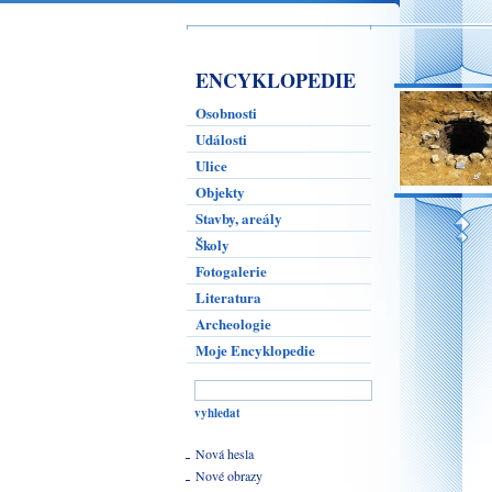
ENCYKLOPEDIE
Osobnosti
Události
Ulice
Objekty
Stavby, areály
Školy
Fotogalerie
Literatura
Archeologie
Moje Encyklopedie
Nová hesla
Nové obrazy