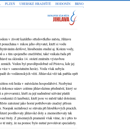
A
PLZEŇ
UHERSKÉ HRADIŠTĚ
HODONÍN
BRNO
 bodem v životě každého středověkého města, Jihlavu
t ponechána v rukou jeho obyvatel, kteří si vodu
chytáváním dešťové, hloubením studní aj. Kolem vody,
a s tím spojeného znečištění, také vnikala řada pří
hlavě na sklonku 14. století zmírněn výstavbou
 zemích. Veden byl pravděpodobně od Pístova, kde jej
u více v samostatném hesle). Voda však nebyla
adě do vodárenských věží. Jihlavská věž tak patřila opět
žitou roli hrála v městském hospodářství. Nezbytná
li dokonce název celému jihlavskému předměstí, který se
 pivovarníci, kteří za její nadměrné užívání platili
oukeníci či lazebníci, kteří jsou ve městě také doloženi.
 Město založené jako horní potřebovalo značný přísun
u. Naopak nežádoucí se stávala při hloubkových pracích.
teré postihovaly jihlavské doly a znemožňovaly tak
vací štoly. Z písemných pramenů však víme, že i přes to
o té míry, že na pomoc bylo nutné povolávat specialisty.