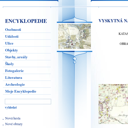
ENCYKLOPEDIE
VYSKYTNÁ N
Osobnosti
KATA
Události
Ulice
OBR
Objekty
Stavby, areály
Školy
Fotogalerie
Literatura
Archeologie
Moje Encyklopedie
Nová hesla
Nové obrazy