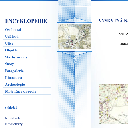
ENCYKLOPEDIE
VYSKYTNÁ N
Osobnosti
KATA
Události
Ulice
OBR
Objekty
Stavby, areály
Školy
Fotogalerie
Literatura
Archeologie
Moje Encyklopedie
Nová hesla
Nové obrazy