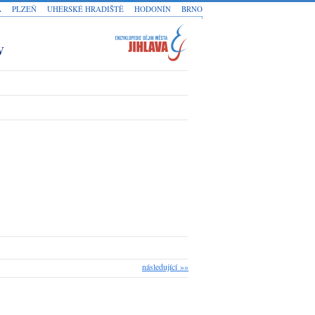
A
PLZEŇ
UHERSKÉ HRADIŠTĚ
HODONÍN
BRNO
V
následující »»