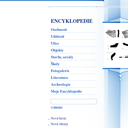
ENCYKLOPEDIE
Osobnosti
Události
Ulice
Objekty
Stavby, areály
Školy
Fotogalerie
Literatura
Archeologie
Moje Encyklopedie
Nová hesla
Nové obrazy