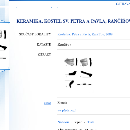
OSTRAV
KERAMIKA, KOSTEL SV. PETRA A PAVLA, RANČÍŘO
Kostel sv. Petra a Pavla, Rančířov, 2009
SOUČÁST LOKALITY
Rančířov
KATASTR
OBRAZY
Zimola
autor
«« předchozí
Nahoru
·
Zpět
·
Tisk
Aktualizováno: 31. 12. 2012