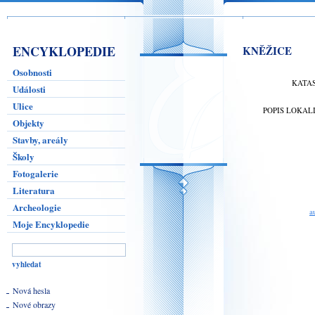
ENCYKLOPEDIE
KNĚŽICE
Osobnosti
KATA
Události
Ulice
POPIS LOKAL
Objekty
Stavby, areály
Školy
Fotogalerie
Literatura
Archeologie
a
Moje Encyklopedie
Nová hesla
Nové obrazy