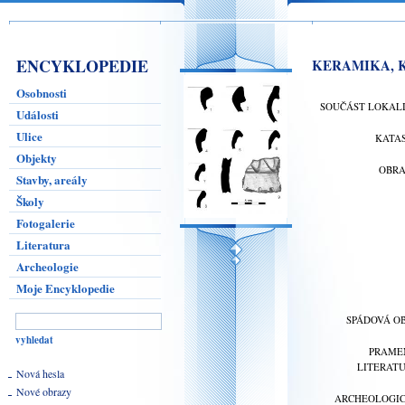
ENCYKLOPEDIE
KERAMIKA, K
Osobnosti
SOUČÁST LOKAL
Události
Ulice
KATA
Objekty
OBR
Stavby, areály
Školy
Fotogalerie
Literatura
Archeologie
Moje Encyklopedie
SPÁDOVÁ O
PRAME
LITERAT
Nová hesla
Nové obrazy
ARCHEOLOGI