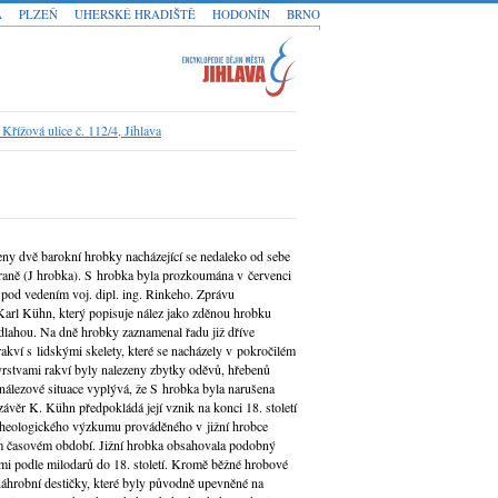
A
PLZEŇ
UHERSKÉ HRADIŠTĚ
HODONÍN
BRNO
Křížová ulice č. 112/4, Jihlava
řeny dvě barokní hrobky nacházející se nedaleko od sebe
 straně (J hrobka). S hrobka byla prozkoumána v červenci
pod vedením voj. dipl. ing. Rinkeho. Zprávu
Karl Kühn, který popisuje nález jako zděnou hrobku
lahou. Na dně hrobky zaznamenal řadu již dříve
kví s lidskými skelety, které se nacházely v pokročilém
vrstvami rakví byly nalezeny zbytky oděvů, hřebenů
u nálezové situace vyplývá, že S hrobka byla narušena
věr K. Kühn předpokládá její vznik na konci 18. století
rcheologického výzkumu prováděného v jižní hrobce
ém časovém období. Jižní hrobka obsahovala podobný
mi podle milodarů do 18. století. Kromě běžné hrobové
náhrobní destičky, které byly původně upevněné na