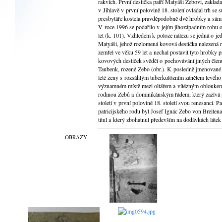
rakvích. První destička patří Matyáši Zebovi, zakla
v Jihlavě v první polovině 18. století ovládal trh se
presbytáře kostela pravděpodobně dvě hrobky a sám v
V roce 1996 se podařilo v jejím jihozápadním rohu 
let (k. 101). Vzhledem k poloze nálezu se jedná o jed
Matyáši, jehož rozlomená kovová destička nalezená n
zemřel ve věku 59 let a nechal postavit tyto hrobky p
kovových destiček svědčí o pochovávání jiných člen
Taubenk, rozené Zebo (obr.). K posledně jmenované p
leté ženy s rozsáhlým tuberkulózním zánětem levého
významném místě mezi oltářem a vítězným obloukem
rodinou Zebů a dominikánským řádem, který zažívá 
století v první polovině 18. století svou renesanci.
patricijského rodu byl Josef Ignác Zebo von Breitena
titul a který zbohatnul především na dodávkách látek
OBRAZY