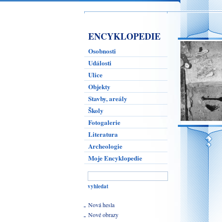
ENCYKLOPEDIE
Osobnosti
Události
Ulice
Objekty
Stavby, areály
Školy
Fotogalerie
Literatura
Archeologie
Moje Encyklopedie
Nová hesla
Nové obrazy