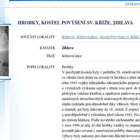
OSTRAV
HROBKY, KOSTEL POVÝŠENÍ SV. KŘÍŽE, JIHLAVA
Křížová - Křížová ulice - Kostel Povýšení sv. Kříže, 
SOUČÁST LOKALITY
Jihlava
KATASTR
Křížová ulice
TRAŤ
Hrobky
POPIS LOKALITY
V presbytáři kostela byly v průběhu 20. století otev
ve střední části chóru na severní (S hrobka) a jižní
roku 1943 vojáky náhradního zákopnického praporu 
o výsledcích výzkumu sepsal v témže roce prof. dr. 
překrytou valenou klenbou a opatřenou maltovou pod
narušených ztrouchnivělých malovaných dřevěných ra
stádiu rozkladu pravděpodobně díky vlhkosti. Mezi 
a čelenek, jež byly datovány do 18. století. Z popis
a pravděpodobně i vykradena před rokem 1943. Na zá
po zrušení kláštera. Podle novějšího záchranného a
v roce 1996 se zdá, že obě hrobky vznikly ve stejn
inventář jako severní s narušenými pohřby datovaný
výbavy byly nalezeny pro datování důležité kovové 