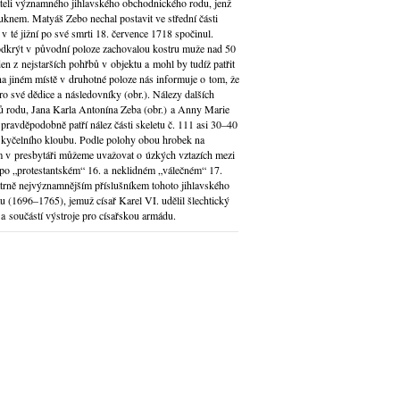
dateli významného jihlavského obchodnického rodu, jenž
 suknem. Matyáš Zebo nechal postavit ve střední části
 té jižní po své smrti 18. července 1718 spočinul.
odkrýt v původní poloze zachovalou kostru muže nad 50
en z nejstarších pohřbů v objektu a mohl by tudíž patřit
a jiném místě v druhotné poloze nás informuje o tom, že
ro své dědice a následovníky (obr.). Nálezy dalších
ů rodu, Jana Karla Antonína Zeba (obr.) a Anny Marie
ravděpodobně patří nález části skeletu č. 111 asi 30–40
 kyčelního kloubu. Podle polohy obou hrobek na
 v presbytáři můžeme uvažovat o úzkých vztazích mezi
po „protestantském“ 16. a neklidném „válečném“ 17.
 Patrně nejvýznamnějším příslušníkem tohoto jihlavského
u (1696–1765), jemuž císař Karel VI. udělil šlechtický
 a součástí výstroje pro císařskou armádu.