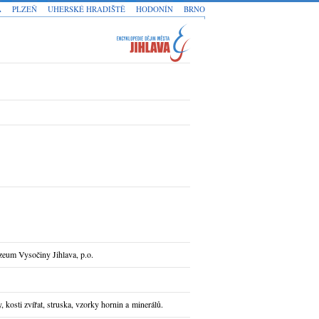
A
PLZEŇ
UHERSKÉ HRADIŠTĚ
HODONÍN
BRNO
eum Vysočiny Jihlava, p.o.
kosti zvířat, struska, vzorky hornin a minerálů.