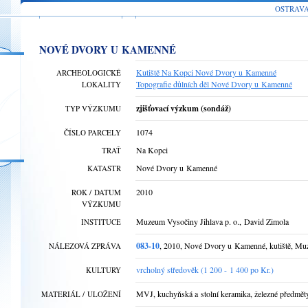
OSTRAV
NOVÉ DVORY U KAMENNÉ
Kutiště Na Kopci Nové Dvory u Kamenné
ARCHEOLOGICKÉ
Topografie důlních děl Nové Dvory u Kamenné
LOKALITY
zjišťovací výzkum (sondáž)
TYP VÝZKUMU
1074
ČÍSLO PARCELY
Na Kopci
TRAŤ
Nové Dvory u Kamenné
KATASTR
2010
ROK / DATUM
VÝZKUMU
Muzeum Vysočiny Jihlava p. o., David Zimola
INSTITUCE
083-10
, 2010, Nové Dvory u Kamenné, kutiště, Muz
NÁLEZOVÁ ZPRÁVA
vrcholný středověk (1 200 - 1 400 po Kr.)
KULTURY
MVJ, kuchyňská a stolní keramika, železné předměty, 
MATERIÁL / ULOŽENÍ