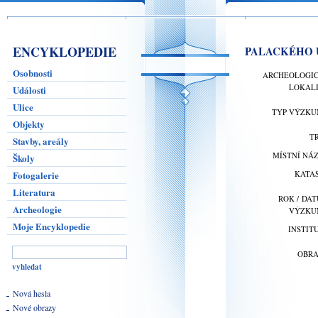
ENCYKLOPEDIE
PALACKÉHO U
Osobnosti
ARCHEOLOGI
LOKAL
Události
Ulice
TYP VÝZK
Objekty
T
Stavby, areály
MÍSTNÍ NÁ
Školy
Fotogalerie
KATA
Literatura
ROK / DA
Archeologie
VÝZKU
Moje Encyklopedie
INSTIT
OBR
Nová hesla
Nové obrazy