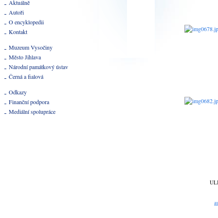
Aktuálně
Autoři
O encyklopedii
Kontakt
Muzeum Vysočiny
Město Jihlava
Národní památkový ústav
Černá a fialová
Odkazy
Finanční podpora
Mediální spolupráce
UL
a