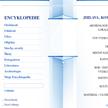
ENCYKLOPEDIE
JIHLAVA, KO
Osobnosti
ARCHEOLOGI
LOKAL
Události
Ulice
TYP VÝZK
Objekty
T
Stavby, areály
MÍSTNÍ NÁ
Školy
Fotogalerie
KATA
Literatura
ROK / DA
Archeologie
VÝZKU
Moje Encyklopedie
INSTIT
KULT
MATERIÁL / ULOŽ
Nová hesla
Nové obrazy
a