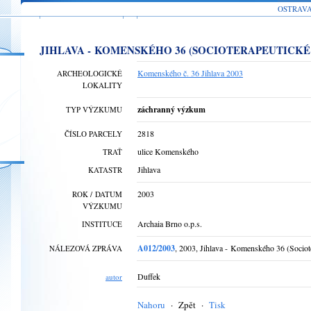
OSTRAV
JIHLAVA - KOMENSKÉHO 36 (SOCIOTERAPEUTICK
Komenského č. 36 Jihlava 2003
ARCHEOLOGICKÉ
LOKALITY
záchranný výzkum
TYP VÝZKUMU
2818
ČÍSLO PARCELY
ulice Komenského
TRAŤ
Jihlava
KATASTR
2003
ROK / DATUM
VÝZKUMU
Archaia Brno o.p.s.
INSTITUCE
A012/2003
, 2003, Jihlava - Komenského 36 (Sociote
NÁLEZOVÁ ZPRÁVA
Duffek
autor
Nahoru
·
Zpět
·
Tisk