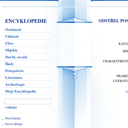
ENCYKLOPEDIE
ODSTŘEL PO
Osobnosti
Události
Ulice
KATA
Objekty
MÍ
Stavby, areály
CHARAKTERIST
Školy
Fotogalerie
PRAME
Literatura
LITERAT
Archeologie
Moje Encyklopedie
a
Nová hesla
Nové obrazy