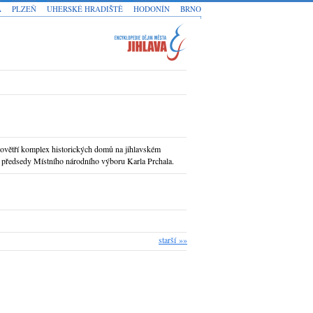
A
PLZEŇ
UHERSKÉ HRADIŠTĚ
HODONÍN
BRNO
povětří komplex historických domů na jihlavském
az předsedy Místního národního výboru Karla Prchala.
starší »»