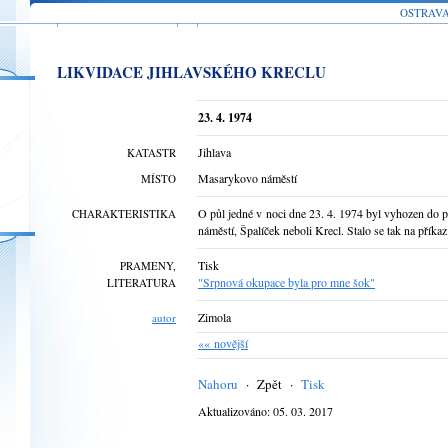
OSTRAV
LIKVIDACE JIHLAVSKÉHO KRECLU
23. 4. 1974
Jihlava
KATASTR
Masarykovo náměstí
MÍSTO
O půl jedné v noci dne 23. 4. 1974 byl vyhozen do 
CHARAKTERISTIKA
náměstí, Špalíček neboli Krecl. Stalo se tak na přík
Tisk
PRAMENY,
"Srpnová okupace byla pro mne šok"
LITERATURA
Zimola
autor
«« novější
Nahoru
·
Zpět
·
Tisk
Aktualizováno: 05. 03. 2017