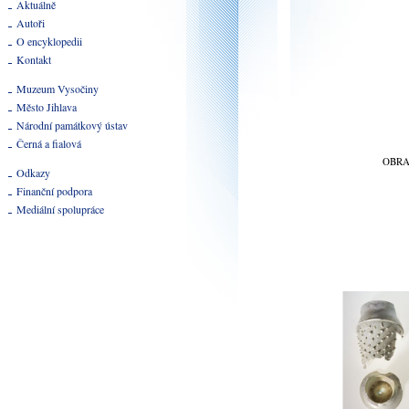
Aktuálně
Autoři
O encyklopedii
Kontakt
Muzeum Vysočiny
Město Jihlava
Národní památkový ústav
Černá a fialová
OBR
Odkazy
Finanční podpora
Mediální spolupráce