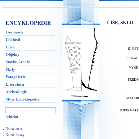
ENCYKLOPEDIE
ČÍŠE, SKLO
Osobnosti
Události
Ulice
KULT
Objekty
LOKAL
Stavby, areály
VÝZK
Školy
Fotogalerie
PŘED
Literatura
Archeologie
MATER
Moje Encyklopedie
POPIS NÁL
Nová hesla
Nové obrazy