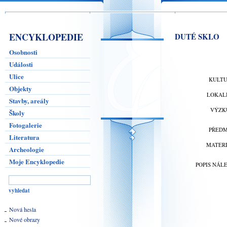
ENCYKLOPEDIE
DUTÉ SKLO
Osobnosti
Události
Ulice
KULT
Objekty
LOKAL
Stavby, areály
VÝZK
Školy
Fotogalerie
PŘED
Literatura
MATER
Archeologie
Moje Encyklopedie
POPIS NÁL
Nová hesla
Nové obrazy