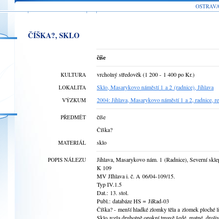
OSTRAV
ČÍŠKA?, SKLO
číše
vrcholný středověk (1 200 - 1 400 po Kr.)
KULTURA
Sklo, Masarykovo náměstí 1 a 2 (radnice), Jihlava
LOKALITA
2004: Jihlava, Masarykovo náměstí 1 a 2, radnice, 
VÝZKUM
číše
PŘEDMĚT
Číška?
sklo
MATERIÁL
Jihlava, Masarykovo nám. 1 (Radnice), Severní skle
POPIS NÁLEZU
K 109
MV JIhlava i. č. A 06/04-109/15.
Typ IV.1.5
Dat.: 13. stol.
Publ.: databáze HS = JiRad-03
Číška? - menší hladké zlomky těla a zlomek ploché li
Sklo zcela druhotně opakní tmavě šedé, matné, droliv