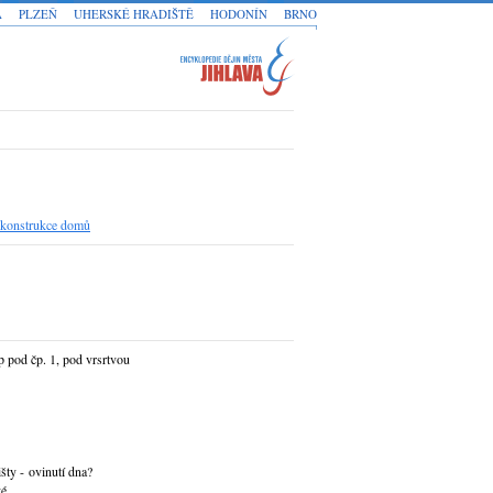
A
PLZEŇ
UHERSKÉ HRADIŠTĚ
HODONÍN
BRNO
rekonstrukce domů
p pod čp. 1, pod vrsrtvou
šty - ovinutí dna?
é.