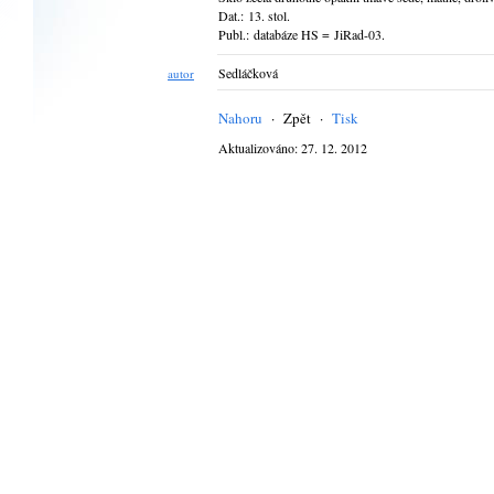
Dat.: 13. stol.
Publ.: databáze HS = JiRad-03.
Sedláčková
autor
Nahoru
·
Zpět
·
Tisk
Aktualizováno: 27. 12. 2012