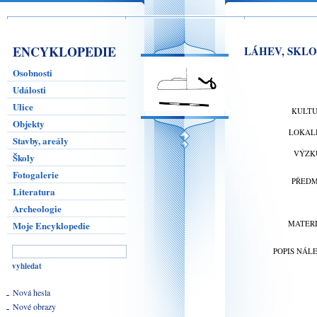
ENCYKLOPEDIE
LÁHEV, SKLO
Osobnosti
Události
Ulice
KULT
Objekty
LOKAL
Stavby, areály
VÝZK
Školy
Fotogalerie
PŘED
Literatura
Archeologie
MATER
Moje Encyklopedie
POPIS NÁL
Nová hesla
Nové obrazy