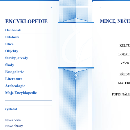
ENCYKLOPEDIE
MINCE, NEČI
Osobnosti
Události
Ulice
KULT
Objekty
LOKAL
Stavby, areály
VÝZK
Školy
Fotogalerie
PŘED
Literatura
MATER
Archeologie
Moje Encyklopedie
POPIS NÁL
Nová hesla
Nové obrazy