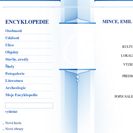
ENCYKLOPEDIE
MINCE, EMIL 
Osobnosti
Události
Ulice
KULT
Objekty
LOKAL
Stavby, areály
VÝZK
Školy
Fotogalerie
PŘED
Literatura
Archeologie
Moje Encyklopedie
POPIS NÁL
Nová hesla
Nové obrazy