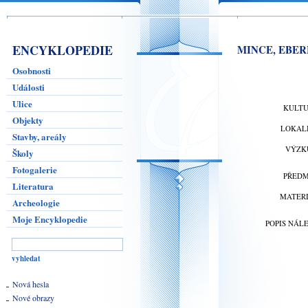
ENCYKLOPEDIE
MINCE, EBERH
Osobnosti
Události
Ulice
KULT
Objekty
LOKAL
Stavby, areály
VÝZK
Školy
Fotogalerie
PŘED
Literatura
MATER
Archeologie
Moje Encyklopedie
POPIS NÁL
Nová hesla
Nové obrazy