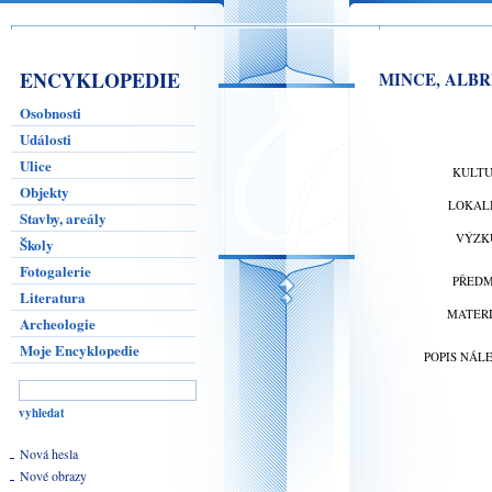
ENCYKLOPEDIE
MINCE, ALBREC
Osobnosti
Události
Ulice
KULT
Objekty
LOKAL
Stavby, areály
VÝZK
Školy
Fotogalerie
PŘED
Literatura
MATER
Archeologie
Moje Encyklopedie
POPIS NÁL
Nová hesla
Nové obrazy