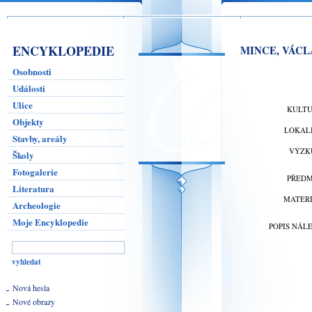
ENCYKLOPEDIE
MINCE, VÁCLA
Osobnosti
Události
Ulice
KULT
Objekty
LOKAL
Stavby, areály
VÝZK
Školy
Fotogalerie
PŘED
Literatura
MATER
Archeologie
Moje Encyklopedie
POPIS NÁL
Nová hesla
Nové obrazy