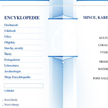
ENCYKLOPEDIE
MINCE, KAREL 
Osobnosti
Události
Ulice
KULT
Objekty
LOKAL
Stavby, areály
VÝZK
Školy
Fotogalerie
PŘED
Literatura
MATER
Archeologie
Moje Encyklopedie
POPIS NÁL
Nová hesla
Nové obrazy