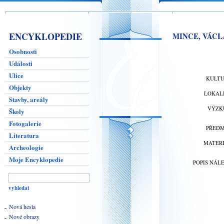
ENCYKLOPEDIE
MINCE, VÁCLA
Osobnosti
Události
Ulice
KULT
Objekty
LOKAL
Stavby, areály
VÝZK
Školy
Fotogalerie
PŘED
Literatura
MATER
Archeologie
Moje Encyklopedie
POPIS NÁL
Nová hesla
Nové obrazy