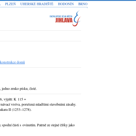
A
PLZEŇ
UHERSKÉ HRADIŠTĚ
HODONÍN
BRNO
rekonstrukce domů
, jedno zrnko písku, čisté.
26, výplň: K 115 =
vnávací vrstva, porušená mladšími stavebními zásahy.
akara II (1253–1278).
podní části s ovinutím. Patrně ze stejné číšky jako