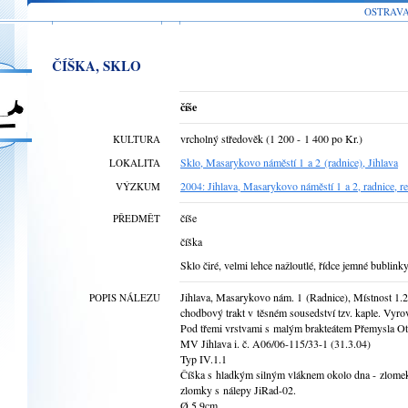
OSTRAV
ČÍŠKA, SKLO
číše
vrcholný středověk (1 200 - 1 400 po Kr.)
KULTURA
Sklo, Masarykovo náměstí 1 a 2 (radnice), Jihlava
LOKALITA
2004: Jihlava, Masarykovo náměstí 1 a 2, radnice, 
VÝZKUM
číše
PŘEDMĚT
číška
Sklo čiré, velmi lehce nažloutlé, řídce jemné bublinky
Jihlava, Masarykovo nám. 1 (Radnice), Místnost 1.
POPIS NÁLEZU
chodbový trakt v těsném sousedství tzv. kaple. Vyro
Pod třemi vrstvami s malým brakteátem Přemysla Ot
MV Jihlava i. č. A06/06-115/33-1 (31.3.04)
Typ IV.1.1
Číška s hladkým silným vláknem okolo dna - zlomek s
zlomky s nálepy JiRad-02.
Ø 5,9cm.