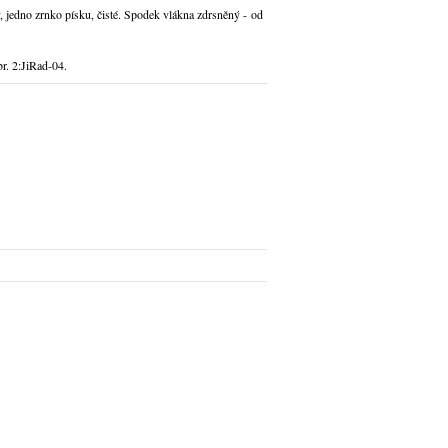
y, jedno zrnko písku, čisté. Spodek vlákna zdrsněný - od
r. 2:JiRad-04.