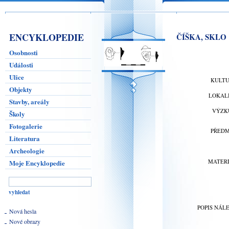
ENCYKLOPEDIE
ČÍŠKA, SKLO
Osobnosti
Události
Ulice
KULT
Objekty
LOKAL
Stavby, areály
VÝZK
Školy
Fotogalerie
PŘED
Literatura
Archeologie
MATER
Moje Encyklopedie
POPIS NÁL
Nová hesla
Nové obrazy