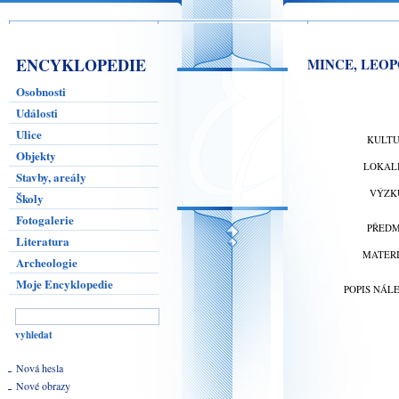
ENCYKLOPEDIE
MINCE, LEOPO
Osobnosti
Události
Ulice
KULT
Objekty
LOKAL
Stavby, areály
VÝZK
Školy
Fotogalerie
PŘED
Literatura
MATER
Archeologie
Moje Encyklopedie
POPIS NÁL
Nová hesla
Nové obrazy