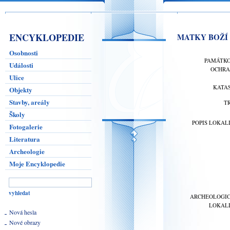
ENCYKLOPEDIE
MATKY BOŽÍ Č
Osobnosti
PAMÁTK
Události
OCHR
Ulice
KATA
Objekty
Stavby, areály
T
Školy
POPIS LOKAL
Fotogalerie
Literatura
Archeologie
Moje Encyklopedie
ARCHEOLOGI
LOKAL
Nová hesla
Nové obrazy