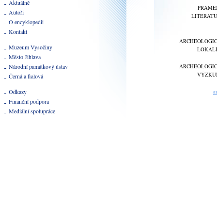
Aktuálně
PRAME
Autoři
LITERAT
O encyklopedii
Kontakt
ARCHEOLOGI
Muzeum Vysočiny
LOKAL
Město Jihlava
Národní památkový ústav
ARCHEOLOGI
VÝZKU
Černá a fialová
Odkazy
a
Finanční podpora
Mediální spolupráce