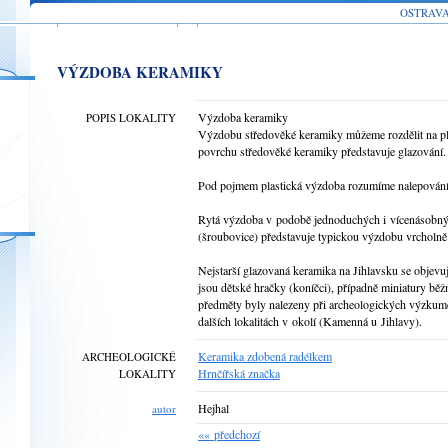
OSTRAV
VÝZDOBA KERAMIKY
Výzdoba keramiky
POPIS LOKALITY
Výzdobu středověké keramiky můžeme rozdělit na pla
povrchu středověké keramiky představuje glazování.
Pod pojmem plastická výzdoba rozumíme nalepování 
Rytá výzdoba v podobě jednoduchých i vícenásobnýc
(šroubovice) představuje typickou výzdobu vrcholně
Nejstarší glazovaná keramika na Jihlavsku se objevuj
jsou dětské hračky (koníčci), případně miniatury b
předměty byly nalezeny při archeologických výzkume
dalších lokalitách v okolí (Kamenná u Jihlavy).
Keramika zdobená radélkem
ARCHEOLOGICKÉ
Hrnčířská značka
LOKALITY
Hejhal
autor
«« předchozí