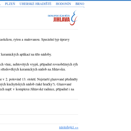
A
PLZEŇ
UHERSKÉ HRADIŠTĚ
HODONÍN
BRNO
stickou, rytou a malovanou. Specielní typ úpravy
keramických aplikací na tělo nádoby.
h vlnic, nehtovitých vrypů, případně rovnoběžných rýh
 středověkých keramických nádob na Jihlavsku.
e v 2. polovině 13. století. Nejstarší glazované předměty
ěžných kuchyňských nádob (také hračky?). Glazované
ch např. v komplexu Jihlavské radnice, případně i na
následující »»