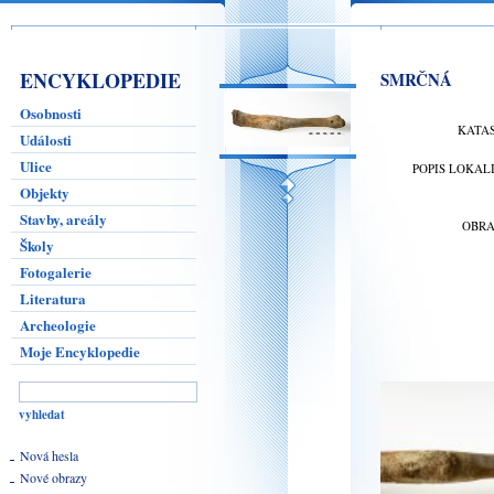
ENCYKLOPEDIE
SMRČNÁ
Osobnosti
KATA
Události
Ulice
POPIS LOKAL
Objekty
Stavby, areály
OBR
Školy
Fotogalerie
Literatura
Archeologie
Moje Encyklopedie
Nová hesla
Nové obrazy