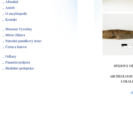
Aktuálně
Autoři
O encyklopedii
Kontakt
Muzeum Vysočiny
Město Jihlava
Národní památkový ústav
Černá a fialová
Odkazy
Finanční podpora
SPÁDOVÁ O
Mediální spolupráce
ARCHEOLOGI
LOKAL
a