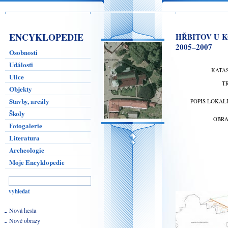
ENCYKLOPEDIE
HŘBITOV U K
2005–2007
Osobnosti
Události
KATA
Ulice
T
Objekty
Stavby, areály
POPIS LOKAL
Školy
OBR
Fotogalerie
Literatura
Archeologie
Moje Encyklopedie
Nová hesla
Nové obrazy