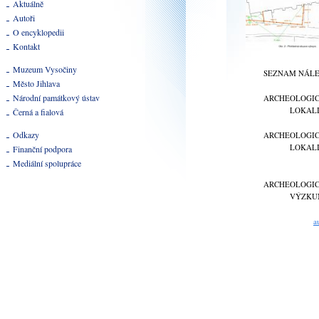
Aktuálně
Autoři
O encyklopedii
Kontakt
Muzeum Vysočiny
SEZNAM NÁL
Město Jihlava
Národní památkový ústav
ARCHEOLOGI
LOKAL
Černá a fialová
Odkazy
ARCHEOLOGI
LOKAL
Finanční podpora
Mediální spolupráce
ARCHEOLOGI
VÝZKU
a