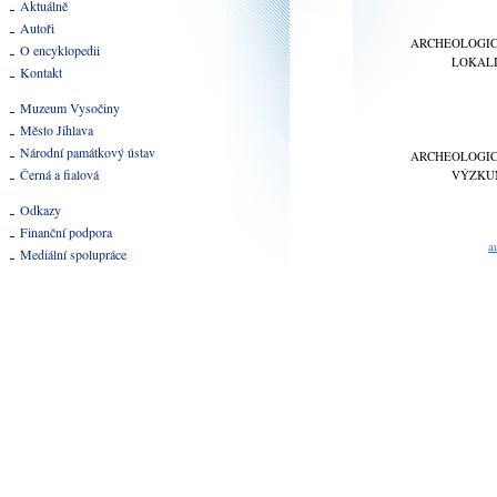
Aktuálně
Autoři
ARCHEOLOGI
O encyklopedii
LOKAL
Kontakt
Muzeum Vysočiny
Město Jihlava
Národní památkový ústav
ARCHEOLOGI
Černá a fialová
VÝZKU
Odkazy
Finanční podpora
a
Mediální spolupráce