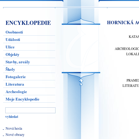
ENCYKLOPEDIE
HORNICKÁ A
Osobnosti
KATA
Události
Ulice
ARCHEOLOGI
Objekty
LOKAL
Stavby, areály
Školy
Fotogalerie
PRAME
Literatura
LITERAT
Archeologie
Moje Encyklopedie
Nová hesla
Nové obrazy