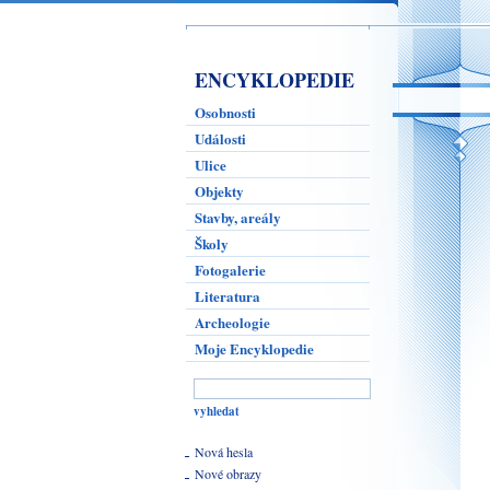
ENCYKLOPEDIE
Osobnosti
Události
Ulice
Objekty
Stavby, areály
Školy
Fotogalerie
Literatura
Archeologie
Moje Encyklopedie
Nová hesla
Nové obrazy