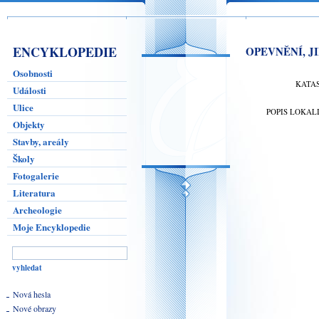
ENCYKLOPEDIE
OPEVNĚNÍ, J
Osobnosti
KATA
Události
Ulice
POPIS LOKAL
Objekty
Stavby, areály
Školy
Fotogalerie
Literatura
Archeologie
Moje Encyklopedie
Nová hesla
Nové obrazy