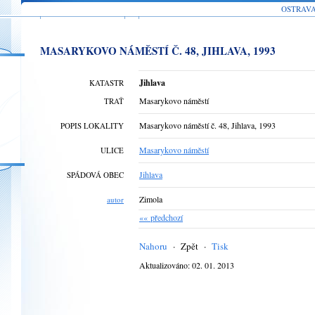
OSTRAV
MASARYKOVO NÁMĚSTÍ Č. 48, JIHLAVA, 1993
Jihlava
KATASTR
Masarykovo náměstí
TRAŤ
Masarykovo náměstí č. 48, Jihlava, 1993
POPIS LOKALITY
Masarykovo náměstí
ULICE
Jihlava
SPÁDOVÁ OBEC
Zimola
autor
«« předchozí
Nahoru
·
Zpět
·
Tisk
Aktualizováno: 02. 01. 2013