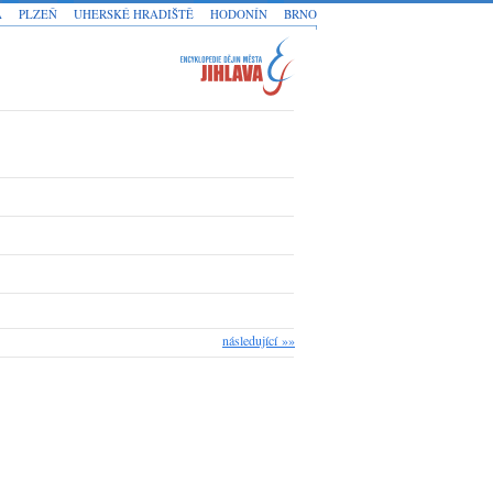
A
PLZEŇ
UHERSKÉ HRADIŠTĚ
HODONÍN
BRNO
následující »»