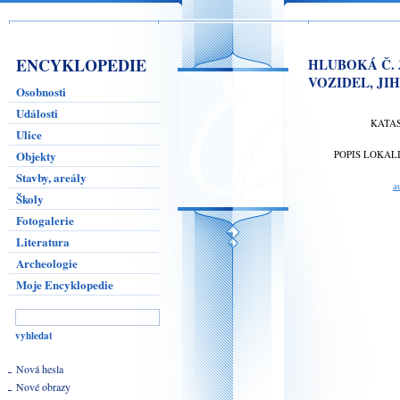
ENCYKLOPEDIE
HLUBOKÁ Č. 
VOZIDEL, JIH
Osobnosti
Události
KATA
Ulice
Objekty
POPIS LOKAL
Stavby, areály
a
Školy
Fotogalerie
Literatura
Archeologie
Moje Encyklopedie
Nová hesla
Nové obrazy